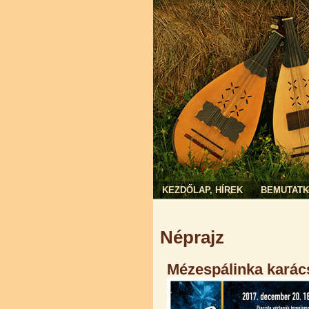
KEZDŐLAP, HÍREK
BEMUTAT
Jelenlegi hely
Néprajz
Mézespálinka karác