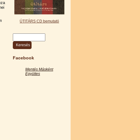
éza
nei
m
ÚTITÁRS CD bemutató
Keresés
Keresés űrlap
Facebook
Mentés Másként
Együttes