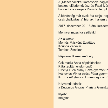
A „Mézespálinka” karácsonyi nagyko
kobzos előadóművész és Fábri-Ivá
koncertre a szegedi Piarista Temp
A közönség már évek óta tudja, hog
csak „hallgatásra” hívnak, hanem v
2017. december 20. 18 órai kezdett
Mennyei muzsika születik!
Az alkotók:
Mentés Másként Együttes
Korinda Zenekar
Terebes Zenekar
Népzenei Kamaraműhely
Csizmadia Anna népdalénekes
Kátai Zoltán énekmondó
Erdélyi Luca arany Páva gyermek 
Ivánovics Viktor ezüst Páva gyer
Kuzma –Vojtovics Tímea orgonam
Közreműködnek:
a Dugonics András Piarista Gimnáz
Nyelv
magyar