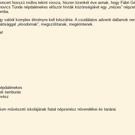
ncert hosszú múltra tekint vissza, hiszen tizenkét éve annak, hogy Fábri G
novics Tünde népdalénekes először hívták közönségüket egy „mézes” népze
lomba.
y valódi komplex élményre kell készülnie. A csodálatos adventi dallamok ne
alósággal „elsodornak”, megszólítanak, megérintenek.
el
népdalénekes
mek tamburás
űvész
ium művészeti iskolájának fiatal népzenész növendékei és tanárai.