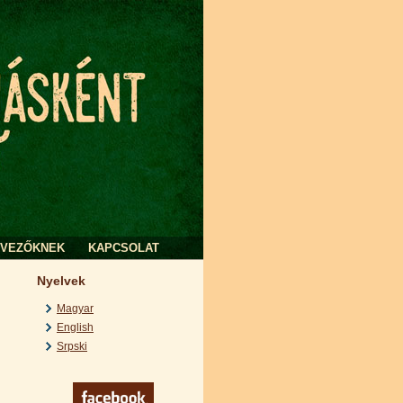
RVEZŐKNEK
KAPCSOLAT
Nyelvek
Magyar
English
Srpski