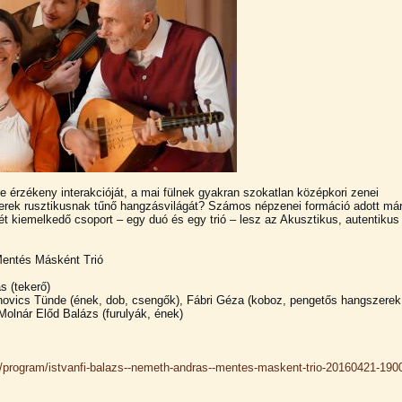
 érzékeny interakcióját, a mai fülnek gyakran szokatlan középkori zenei
erek rusztikusnak tűnő hangzásvilágát? Számos népzenei formáció adott má
két kiemelkedő csoport – egy duó és egy trió – lesz az Akusztikus, autentikus
Mentés Másként Trió
s (tekerő)
novics Tünde (ének, dob, csengők), Fábri Géza (koboz, pengetős hangszerek
Molnár Előd Balázs (furulyák, ének)
/program/
istvanfi-balazs--nemeth-and
ras--mentes-maskent-trio-2
0160421-190