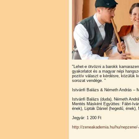
"Lehet-e ötvözni a barokk kamarazene
gyakorlatot és a magyar népi hangsz
pozitív választ e kérdésre, közülük 
sorozat vendége. "
Istvánfi Balázs & Németh András – 
Istvánfi Balázs (duda), Németh Andrá
Mentés Másként Együttes: Fábri-Ivá
ének), Lipták Dániel (hegedű, ének), 
Jegyár: 1 200 Ft
http://zeneakademia.hu/hu/
nepzene/-