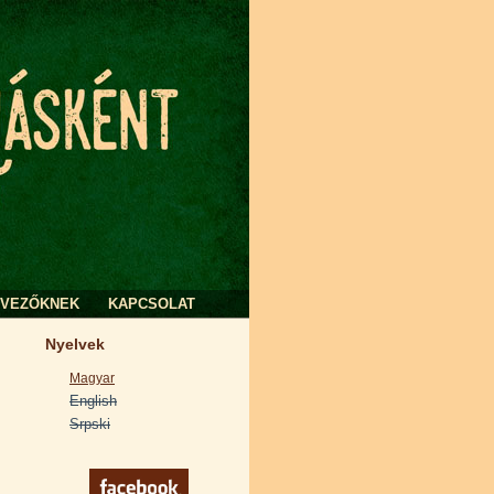
RVEZŐKNEK
KAPCSOLAT
Nyelvek
Magyar
English
Srpski