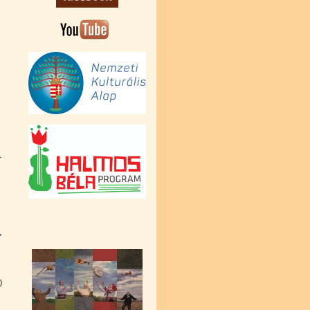
r
,
0