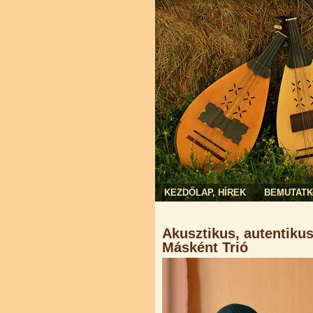
KEZDŐLAP, HÍREK
BEMUTAT
Jelenlegi hely
Akusztikus, autentiku
Másként Trió