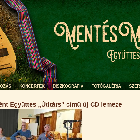
KOZÁS
KONCERTEK
DISZKOGRÁFIA
FOTÓGALÉRIA
SZE
nt Együttes „Útitárs” című új CD lemeze