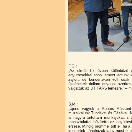
F.G.:
„Az elmúlt tíz évben különböző 
együttesekkel több lemezt adtunk 
zajlott, de koncerteken volt csak
újraénekelt dallam anyagot szerk
válgattuk az ÚTITÁRS lemezre.” – mo
B.M.:
„Újonc vagyok a Mentés Másként 
muzsikálunk Tündével és Gézával. N
is nagyra tartottam munkájukat, s 
tapasztalattal bővítette az együtt
érzése. Mindig örömmel tölt el, ha 
koncertek, táncházak vagy most e l