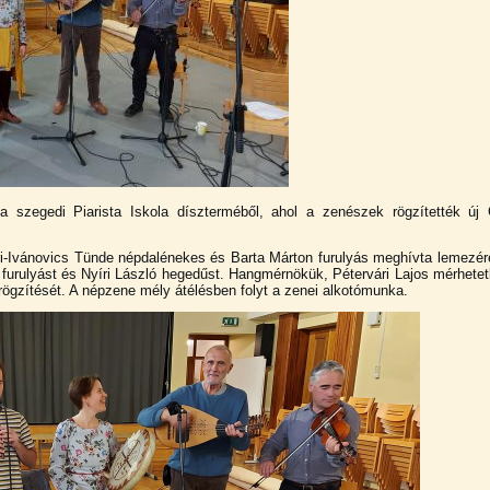
szegedi Piarista Iskola díszterméből, ahol a zenészek rögzítették új
-Ivánovics Tünde népdalénekes és Barta Márton furulyás meghívta lemezér
urulyást és Nyíri László hegedűst. Hangmérnökük, Pétervári Lajos mérhetet
 rögzítését. A népzene mély átélésben folyt a zenei alkotómunka.