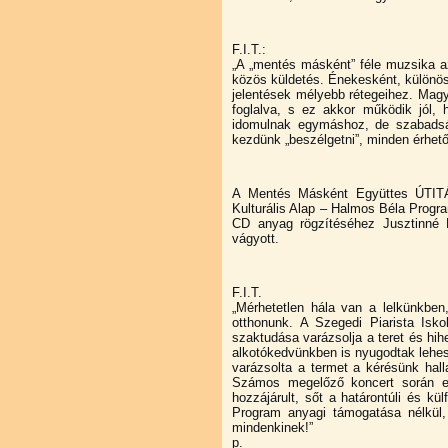
F.I.T.:
„A „mentés másként” féle muzsika az
közös küldetés. Énekesként, különöse
jelentések mélyebb rétegeihez. Mag
foglalva, s ez akkor működik jól
idomulnak egymáshoz, de szabadsá
kezdünk „beszélgetni”, minden érhető
A Mentés Másként Együttes ÚTIT
Kulturális Alap – Halmos Béla Prog
CD anyag rögzítéséhez Jusztinné N
vágyott.
F.I.T.
„Mérhetetlen hála van a lelkünkben
otthonunk. A Szegedi Piarista Isk
szaktudása varázsolja a teret és hih
alkotókedvünkben is nyugodtak lehes
varázsolta a termet a kérésünk hal
Számos megelőző koncert során er
hozzájárult, sőt a határontúli és k
Program anyagi támogatása nélkül,
mindenkinek!”
p.