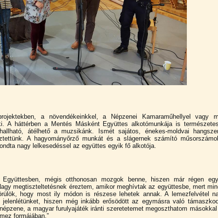
projektekben, a növendékeinkkel, a Népzenei Kamaraműhellyel vagy 
ki. A háttérben a Mentés Másként Együttes alkotómunkája is természete
 hallható, átélhető a muzsikánk. Ismét sajátos, énekes-moldvai hangsze
esztettünk. A hagyományőrző munkát és a slágernek számító műsorszámo
ndta nagy lelkesedéssel az együttes egyik fő alkotója.
Együttesben, mégis otthonosan mozgok benne, hiszen már régen egy
agy megtiszteltetésnek éreztem, amikor meghívtak az együttesbe, mert min
örülök, hogy most ily módon is részese lehetek annak. A lemezfelvétel n
esi jelenlétünket, hiszen még inkább erősödött az egymásra való támaszko
a népzene, a magyar furulyajáték iránti szeretetemet megoszthatom másokkal 
emez formájában.”