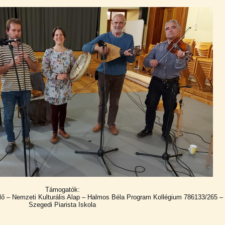
Támogatók:
ő – Nemzeti Kulturális Alap – Halmos Béla Program Kollégium 786133/265 –
Szegedi Piarista Iskola