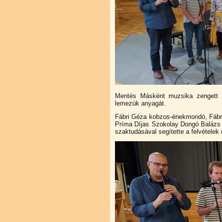
Mentés Másként muzsika zengett a 
lemezük anyagát.
Fábri Géza kobzos-énekmondó, Fábri
Príma Díjas Szokolay Dongó Balázs f
szaktudásával segítette a felvételek