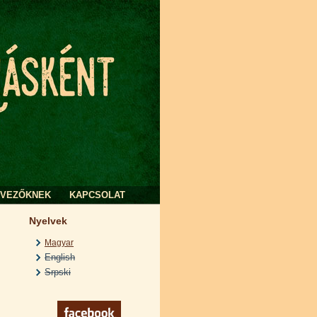
RVEZŐKNEK
KAPCSOLAT
Nyelvek
Magyar
English
Srpski