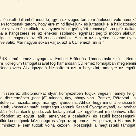
 énekelt dallamból indul ki, így a szöveges tartalom átéléssel való hordoz
n fontosnak tartom, hogy erre mind figyeljünk és juttassuk el a hallgatóságo
yar nyelven énekelünk, az anyanyelvünk gyönyörű zeneiségét zengjük dalla
, ha a hangszeres és az énekes szólamok egymást segítő módon alakuln
got is hagynak az élő zenealkotáshoz. Amikor az egyetemes zene nyel
vé válik. Már nagyon sokan várják azt a CD lemezt: mi is!”
ÁRS című lemez anyaga az Emberi Erőforrás Támogatáskezelő – Nemz
ram Kollégium támogatásával fog hamarosan CD lemez formájában megjelenni
edelkovics Aliz igazgató biztosította azt a helyszínt, amelyre az együt
, hiszen az alkotómunkát olyan környezetben tudjuk végezni, amely félig
ola dísztermében „pont jó” minden, úgy, ahogy van. Persze, Pétervári La
etetlen a muzsika ereje, már így, nyersen is. Ahhoz, hogy mind itt lehessünk
sünk, közvetlen baráti segítséget kaptunk Keserű György atyától, aki szaba
latán és barátaink gondozzák kislányunkat, aki egyébként mindenhova elkís
ősödött az együtt játék, amelyhez a családunk és szülői közösségünk
ülföldi koncertjeink közönsége is várja az új lemezt. És persze, a Halmos B
 mindezt el sem tudtuk volna kezdeni. Köszönjük a megtisztelő támogat