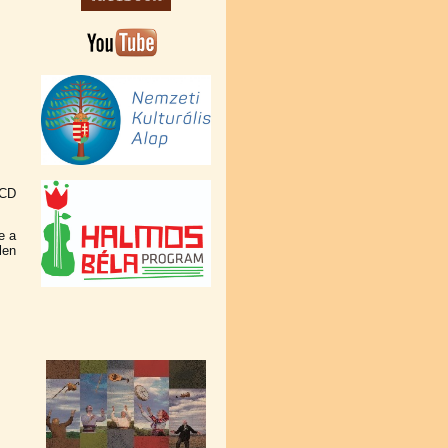
 CD
e a
len