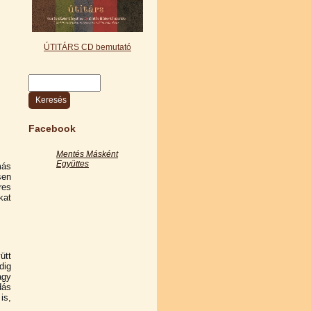
ÚTITÁRS CD bemutató
Keresés
Keresés űrlap
Facebook
Mentés Másként
Együttes
más
sen
res
kat
ütt
dig
agy
dás
is,