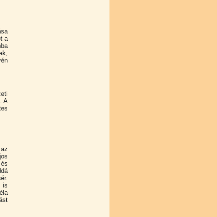
ása
t a
mba
ak,
vén
eti
. A
tes
 az
jos
 és
ddá
ér.
 is
éla
ást