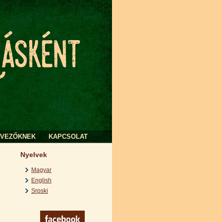
RVEZŐKNEK
KAPCSOLAT
Nyelvek
Magyar
English
Srpski