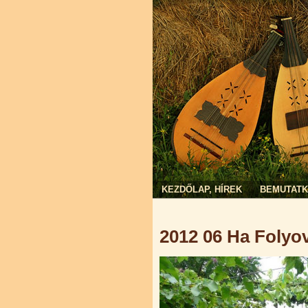
KEZDŐLAP, HÍREK
BEMUTAT
Jelenlegi hely
2012 06 Ha Folyov