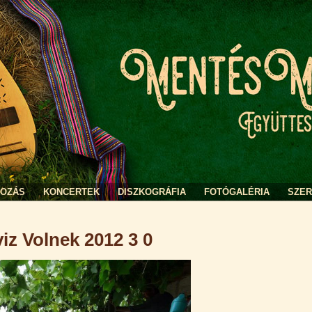
KOZÁS
KONCERTEK
DISZKOGRÁFIA
FOTÓGALÉRIA
SZE
iz Volnek 2012 3 0