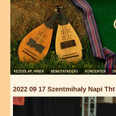
KEZDŐLAP, HÍREK
BEMUTATKOZÁS
KONCERTEK
D
Jelenlegi hely
2022 09 17 Szentmihaly Napi Tht