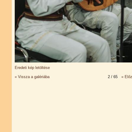
Eredeti kép letöltése
« Vissza a galériába
2 / 65
« Elő