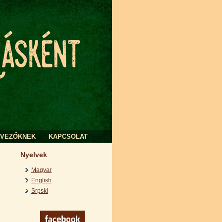
RVEZŐKNEK
KAPCSOLAT
Nyelvek
Magyar
English
Srpski