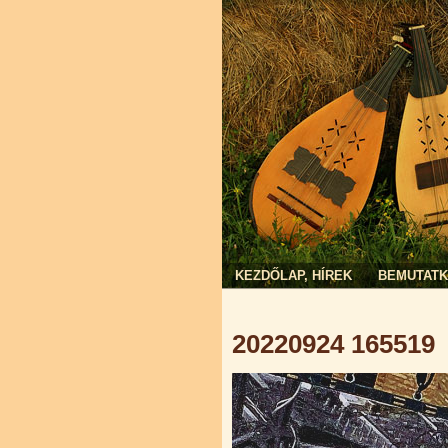
KEZDŐLAP, HÍREK
BEMUTAT
Jelenlegi hely
20220924 165519