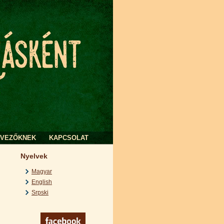
RVEZŐKNEK
KAPCSOLAT
Nyelvek
Magyar
English
Srpski