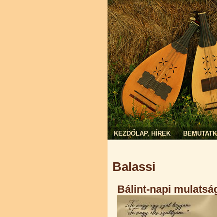
KEZDŐLAP, HÍREK
BEMUTAT
Jelenlegi hely
Balassi
Bálint-napi mulatság