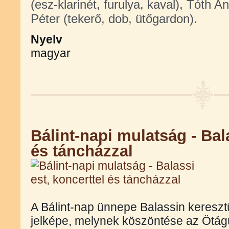
(esz-klarinét, furulya, kaval), Tóth A
Péter (tekerő, dob, ütőgardon).
Nyelv
magyar
Bálint-napi mulatság - Bala
és táncházzal
A Bálint-nap ünnepe Balassin keresztü
jelképe, melynek köszöntése az Ötágú