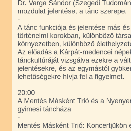
Dr. Varga Sándor (Szegedi Tudomán
mozdulat jelentése, a tánc szerepe.
-
A tánc funkciója és jelentése más é
történelmi korokban, különböző társa
környezetben, különböző élethelyzet
Az előadás a Kárpát-medencei nép
tánckultúráját vizsgálva ezekre a vá
jelentésekre, és az egymástól gyöke
lehetőségekre hívja fel a figyelmet.
20:00
A Mentés Másként Trió és a Nyenyer
gyimesi táncháza
-
Mentés Másként Trió: Koncertjükön e