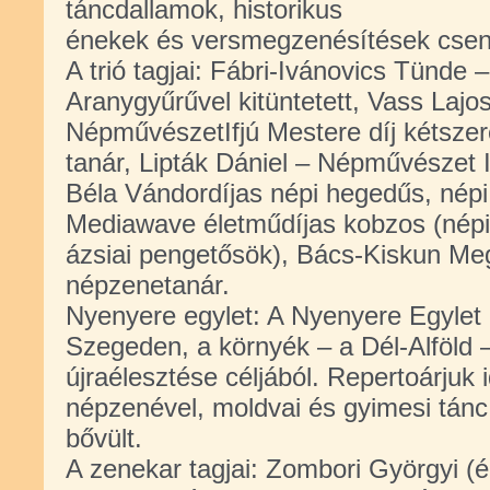
táncdallamok, historikus
énekek és versmegzenésítések csend
A trió tagjai: Fábri-Ivánovics Tünde 
Ar
anygyűrűvel kitüntetett, Vass Laj
NépművészetIfjú Mestere díj kétszer
tanár, Lipták Dániel – Népművészet 
Béla Vándordíjas népi hegedűs, népi
Mediawave életműdíjas kobzos (nép
ázsiai pengetősök), Bács-Kiskun Me
népzenetanár.
Nyenyere egylet: A Nyenyere Egylet 
Szegeden, a környék – a Dél-Alföld 
újraélesztése céljából. Repertoárjuk
népzenével, moldvai és gyimesi tánc 
bővült.
A zenekar tagjai: Zombori Györgyi (