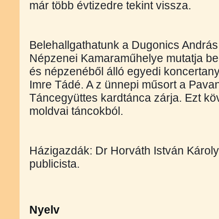
már több évtizedre tekint vissza.
Belehallgathatunk a Dugonics András 
Népzenei Kamaraműhelye mutatja be B
és népzenéből álló egyedi koncertany
Imre Tádé. A z ünnepi műsort a Pava
Táncegyüttes kardtánca zárja. Ezt köv
moldvai táncokból. 
Házigazdák: Dr Horváth István Károly
publicista.
Nyelv