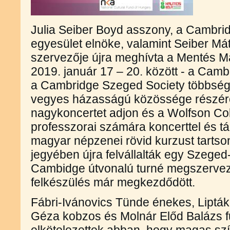
Julia Seiber Boyd asszony, a Cambri
egyesület elnöke, valamint Seiber Mát
szervezője újra meghívta a Mentés M
2019. január 17 – 20. között - a Camb
a Cambridge Szeged Society többség
vegyes házasságú közössége részére k
nagykoncertet adjon és a Wolfson Col
professzorai számára koncerttel és t
magyar népzenei rövid kurzust tarts
jegyében újra felvállalták egy Szeg
Cambidge útvonalú turné megszervezé
felkészülés már megkezdődött.
Fábri-Ivánovics Tünde énekes, Lipták
Géza kobzos és Molnár Előd Balázs f