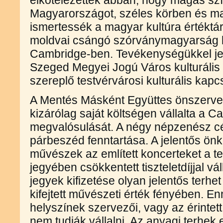
elkötelezettek abban, hogy magas sz
Magyarországot, széles körben és m
ismertessék a magyar kultúra értéktár
moldvai csángó szórványmagyarság kul
Cambridge-ben. Tevékenységükkel je
Szeged Megyei Jogú Város kulturális 
szereplő testvérvárosi kulturális 
A Mentés Másként Együttes önszerve
kizárólag saját költségen vállalta a 
megvalósulását. A négy népzenész cél
párbeszéd fenntartása. A jelentős önk
művészek az említett koncerteket a te
jegyében csökkentett tiszteletdíjjal vá
jegyek kifizetése olyan jelentős terhe
kifejtett művészeti érték fényében. E
helyszínek szervezői, vagy az érinte
nem tudják vállalni. Az anyagi terhek