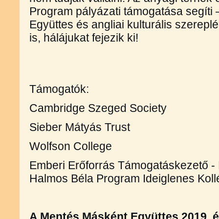
Program pályázati támogatása segíti
Együttes és angliai kulturális szereplé
is, hálájukat 
Támogatók:
Cambridge Szeged Society
Sieber Mátyás Trust
Wolfson College
Emberi Erőforrás Támogatáskezető - N
Halmos Béla Program Ideiglenes Kol
A Mentés Másként Együttes 2019. év