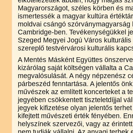
elkötelezettek abban, hogy magas sz
Magyarországot, széles körben és m
ismertessék a magyar kultúra értéktár
moldvai csángó szórványmagyarság kul
Cambridge-ben. Tevékenységükkel je
Szeged Megyei Jogú Város kulturális 
szereplő testvérvárosi kulturális 
A Mentés Másként Együttes önszerve
kizárólag saját költségen vállalta a 
megvalósulását. A négy népzenész cél
párbeszéd fenntartása. A jelentős önk
művészek az említett koncerteket a te
jegyében csökkentett tiszteletdíjjal vá
jegyek kifizetése olyan jelentős terhe
kifejtett művészeti érték fényében. E
helyszínek szervezői, vagy az érinte
nem tudják vállalni. Az anyagi terhek