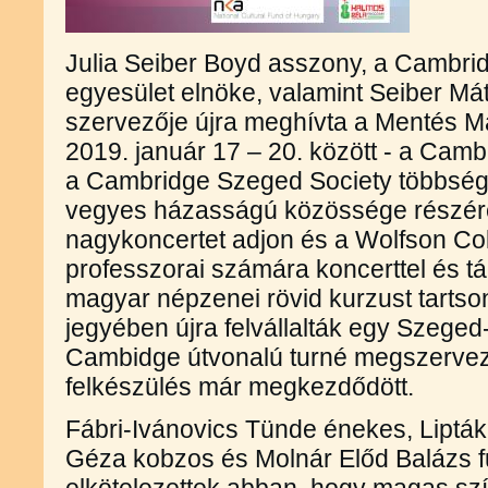
Julia Seiber Boyd asszony, a Cambri
egyesület elnöke, valamint Seiber Mát
szervezője újra meghívta a Mentés M
2019. január 17 – 20. között - a Camb
a Cambridge Szeged Society többség
vegyes házasságú közössége részére k
nagykoncertet adjon és a Wolfson Col
professzorai számára koncerttel és t
magyar népzenei rövid kurzust tarts
jegyében újra felvállalták egy Szeg
Cambidge útvonalú turné megszervezé
felkészülés már megkezdődött.
Fábri-Ivánovics Tünde énekes, Lipták
Géza kobzos és Molnár Előd Balázs f