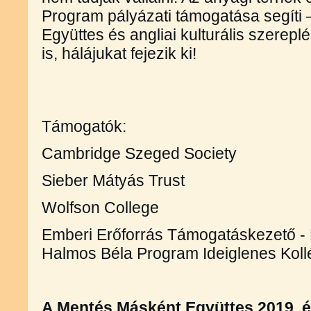
Program pályázati támogatása segíti
Együttes és angliai kulturális szereplé
is, hálájukat 
Támogatók:
Cambridge Szeged Society
Sieber Mátyás Trust
Wolfson College
Emberi Erőforrás Támogatáskezető - N
Halmos Béla Program Ideiglenes Kol
A Mentés Másként Együttes 2019. év