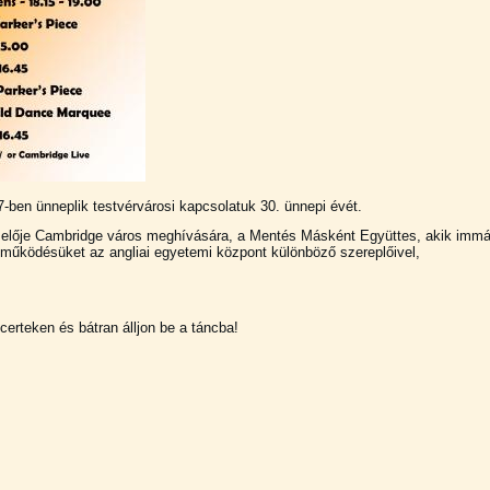
ben ünneplik testvérvárosi kapcsolatuk 30. ünnepi évét.
selője Cambridge város meghívására, a Mentés Másként Együttes, akik imm
üttműködésüket az angliai egyetemi központ különböző szereplőivel,
certeken és bátran álljon be a táncba!