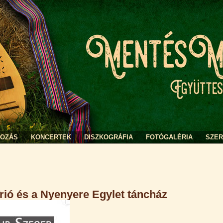
KOZÁS
KONCERTEK
DISZKOGRÁFIA
FOTÓGALÉRIA
SZE
ió és a Nyenyere Egylet táncház