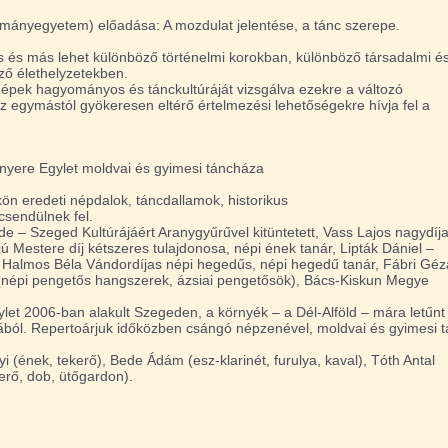
mányegyetem) előadása: A mozdulat jelentése, a tánc szerepe.
ás és más lehet különböző történelmi korokban, különböző társadalmi é
ző élethelyzetekben.
épek hagyományos és tánckultúráját vizsgálva ezekre a változó
z egymástól gyökeresen eltérő értelmezési lehetőségekre hívja fel a
nyere Egylet moldvai és gyimesi táncháza
ön eredeti népdalok, táncdallamok, historikus
sendülnek fel.
nde – Szeged Kultúrájáért Ar
anygyűrűvel kitüntetett, Vass Lajos nagydíj
 Mestere díj kétszeres tulajdonosa, népi ének tanár, Lipták Dániel –
 Halmos Béla Vándordíjas népi hegedűs, népi hegedű tanár, Fábri Géz
népi pengetős hangszerek, ázsiai pengetősök), Bács-Kiskun Megye
let 2006-ban alakult Szegeden, a környék – a Dél-Alföld – mára letűnt
ából. Repertoárjuk időközben csángó népzenével, moldvai és gyimesi 
i (ének, tekerő), Bede Ádám (esz-klarinét, furulya, kaval), Tóth Antal
kerő, dob, ütőgardon).