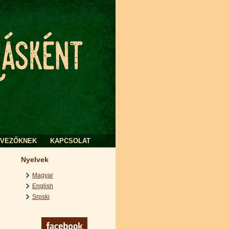
RVEZŐKNEK
KAPCSOLAT
Nyelvek
Magyar
English
Srpski