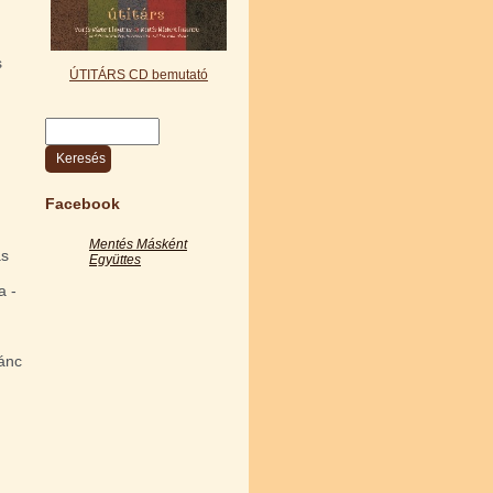
s
ÚTITÁRS CD bemutató
Keresés
Keresés űrlap
Facebook
Mentés Másként
as
Együttes
a -
tánc