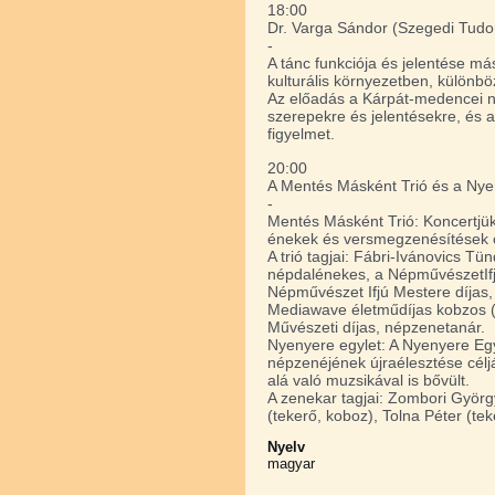
18:00
Dr. Varga Sándor (Szegedi Tudo
-
A tánc funkciója és jelentése m
kulturális környezetben, különbö
Az előadás a Kárpát-medencei n
szerepekre és jelentésekre, és a
figyelmet.
20:00
A Mentés Másként Trió és a Nye
-
Mentés Másként Trió: Koncertjük
énekek és versmegzenésítések c
A trió tagjai: Fábri-Ivánovics Tü
népdalénekes, a NépművészetIfjú
Népművészet Ifjú Mestere díjas,
Mediawave életműdíjas kobzos (
Művészeti díjas, népzenetanár.
Nyenyere egylet: A Nyenyere Egy
népzenéjének újraélesztése célj
alá való muzsikával is bővült.
A zenekar tagjai: Zombori György
(tekerő, koboz), Tolna Péter (te
Nyelv
magyar