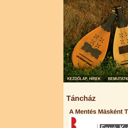
KEZDŐLAP, HÍREK
BEMUTAT
Jelenlegi hely
Táncház
A Mentés Másként Tr