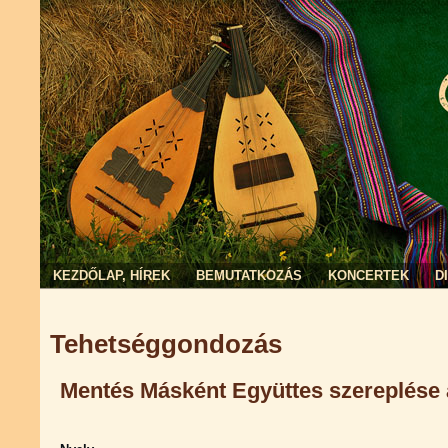
KEZDŐLAP, HÍREK
BEMUTATKOZÁS
KONCERTEK
D
Jelenlegi hely
Tehetséggondozás
Mentés Másként Együttes szereplése 