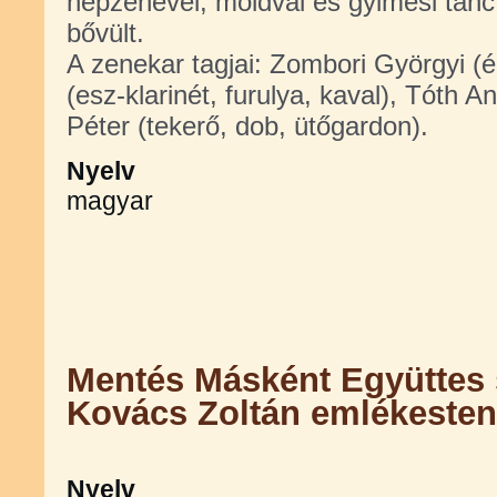
népzenével, moldvai és gyimesi tánc 
bővült.
A zenekar tagjai: Zombori Györgyi (
(esz-klarinét, furulya, kaval), Tóth A
Péter (tekerő, dob, ütőgardon).
Nyelv
magyar
Mentés Másként Együttes 
Kovács Zoltán emlékesten
Nyelv