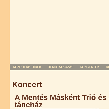
KEZDŐLAP, HÍREK
BEMUTATKOZÁS
KONCERTEK
D
Jelenlegi hely
Koncert
A Mentés Másként Trió és
táncház