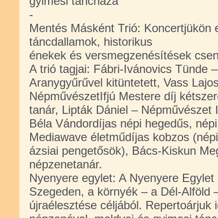
gyimesi táncháza
-
Mentés Másként Trió: Koncertjükön e
táncdallamok, historikus
énekek és versmegzenésítések csend
A trió tagjai: Fábri-Ivánovics Tünde 
Ar
anygyűrűvel kitüntetett, Vass Laj
NépművészetIfjú Mestere díj kétszer
tanár, Lipták Dániel – Népművészet 
Béla Vándordíjas népi hegedűs, népi
Mediawave életműdíjas kobzos (nép
ázsiai pengetősök), Bács-Kiskun Me
népzenetanár.
Nyenyere egylet: A Nyenyere Egylet 
Szegeden, a környék – a Dél-Alföld 
újraélesztése céljából. Repertoárjuk